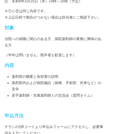
② 令和8年3月25日（水）14時～16時（予定）
※①と②は同じ内容です。
※上記日程で都合がつかない場合は担当者にご相談下さい。
対象
当院への就職に関心のある方、病院薬剤師の業務に興味のあ
る方
（学年は問いません。既卒者も歓迎します）
内容
薬剤部の概要と各部署の説明
薬剤部内および病院施設（病棟、手術部、外来など）の
見学
若手薬剤師・先輩薬剤師との交流会（質問タイム）
申込方法
チラシのQRコードより申込みフォームにアクセスし、必要事
項を入力してください。