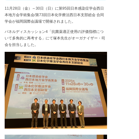
11月28日（金）～30日（日）に第95回日本感染症学会西日
本地方会学術集会/第73回日本化学療法西日本支部総会 合同
学会が福岡国際会議場で開催されました。
パネルディスカッション4「抗菌薬適正使用の評価指標につ
いて多角的に再考する」にて塚本先生がオーガナイザー・司
会を担当しました。