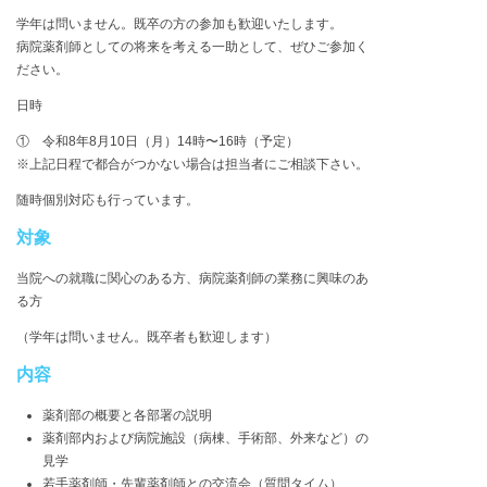
学年は問いません。既卒の方の参加も歓迎いたします。
病院薬剤師としての将来を考える一助として、ぜひご参加く
ださい。
日時
① 令和8年8月10日（月）14時〜16時（予定）
※上記日程で都合がつかない場合は担当者にご相談下さい。
随時個別対応も行っています。
対象
当院への就職に関心のある方、病院薬剤師の業務に興味のあ
る方
（学年は問いません。既卒者も歓迎します）
内容
薬剤部の概要と各部署の説明
薬剤部内および病院施設（病棟、手術部、外来など）の
見学
若手薬剤師・先輩薬剤師との交流会（質問タイム）