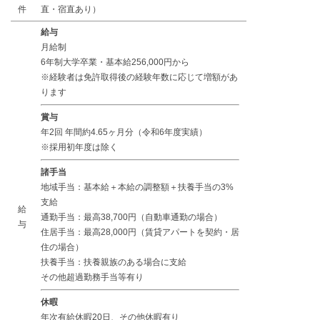
件
直・宿直あり）
給与
月給制
6年制大学卒業・基本給256,000円から
※経験者は免許取得後の経験年数に応じて増額があ
ります
賞与
年2回 年間約4.65ヶ月分（令和6年度実績）
※採用初年度は除く
諸手当
地域手当：基本給＋本給の調整額＋扶養手当の3%
支給
給
通勤手当：最高38,700円（自動車通勤の場合）
与
住居手当：最高28,000円（賃貸アパートを契約・居
住の場合）
扶養手当：扶養親族のある場合に支給
その他超過勤務手当等有り
休暇
年次有給休暇20日、その他休暇有り