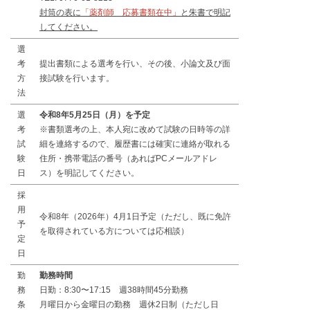
封筒の表に
「薬剤師 応募書類在中」
と朱書で明記
してください。
選
考
提出書類による選考を行い、その後、小論文及び面
方
接試験を行います。
法
選
令和8年5月25日（月）を予定
考
※書類選考の上、本人宛に改めて試験の日時等の詳
試
細を連絡するので、履歴書には確実に連絡が取れる
験
住所・携帯電話の番号（あればPCメールアドレ
日
ス）を明記してください。
採
用
令和8年（2026年）4月1日予定（ただし、既に免許
予
を取得されている方については応相談）
定
日
勤
勤務時間
務
日勤：8:30〜17:15 週38時間45分勤務
条
月曜日から金曜日の勤務 週休2日制（ただし日