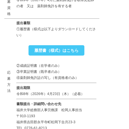
募
の者 又は 薬剤師免許を有する者
資
格
提出書類
①履歴書（様式は以下よりダウンロードしてくださ
い）
履歴書（様式）はこちら
②成績証明書（在学者のみ）
③卒業証明書（既卒者のみ）
応
④薬剤師免許証の写し（有資格者のみ）
募
方
提出期限
法
令和8年（2026年）4月23日（木）（必着）
書類提出・詳細問い合わせ先
福井大学総務部人事労務課 松岡人事担当
〒910-1193
福井県吉田郡永平寺町松岡下合月23-3
TEL. 0776-61-8213