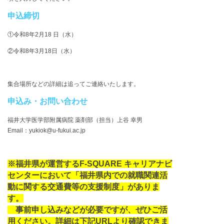
申込締切
①令和8年2月18 日（水）
②令和8年3月18日（水）
集合場所などの詳細は追ってご連絡いたします。
申込み・お問い合わせ
福井大学医学部附属病院 薬剤部（担当）上谷 幸男
Email：yukiok@u-fukui.ac.jp
※福井県が運営するF-SQUARE キャリアナビ
センターにおいて「福井県内での就職関連活
動に関する交通費等の支援制度」がありま
す。
事前申し込みなどが必要ですが、ぜひご活
用ください。詳細は下記URLより確認できま