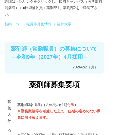
詳細は下記リンクをクリックし、松岡キャンパス（医学部附
属病院）＞■技術補佐員＞薬剤部1、薬剤部2をご確認下さ
い。
契約・パート職員等募集情報 ｜ 福井大学
薬剤師（常勤職員）の募集について
－令和9年（2027年）4月採用－
2026/2/2（月）
薬剤師募集要項
募
薬剤師3名 常勤（３年間の任期付
※
）
集
※勤務実績等を考慮した上で，任期の定めのない職
人
員に切り替えます。
数
応
令和9年（2027年）4月に薬剤師免許を取得見込み