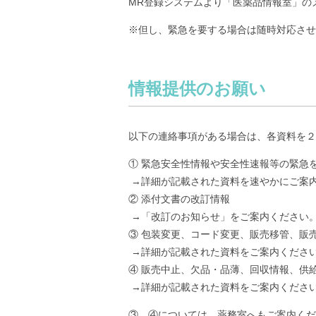
MR登録システムより「医薬品情報室」の
※但し、緊急を要する場合は随時対応させ
情報提供のお願い
以下の連絡事項がある場合は、各資料を２
① 緊急安全性情報や安全性速報等の緊急
→詳細が記載された資料を速やかにご案
② 添付文書の改訂情報
→「改訂のお知らせ」をご案内ください
③ 包装変更、コード変更、販売移管、販
→詳細が記載された資料をご案内くださ
④ 販売中止、欠品・品薄、回収情報、供
→詳細が記載された資料をご案内くださ
③、④については、薬務室へもご案内くだ